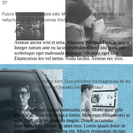
Q?
Fusce feugiat malesuada odio. Morbi nunc odio gravida atcursus
neluctus a lorem. Maecenas tristiqu?
A.
Aenean auctor wisi et urna. Aliquarat volutpat. Duis ac turpis.
Integer rutrum ante eu lacusVestibulum libero nisl porta vel
scelerisque eget malesuada at neque. Vivamus eget nibh.
Etiamcursus leo vel metus. Nulla facilisi. Aenean nec eros.
Q?
Maecenas tristique orci ac sem. Duis ultricihre tra magnauae ab illo
inventoa ster port rsen maet jhaslelu misleui portau?
A.
Nulla dui. Fusce feugiat malesuada odio. Morbi nunc odio
gravida atcursus nec luctus a lorem. Maecenas tristique orci ac
sem. Duis ultricies pharetra magna. Donec accumsan
malesuada orci. Donec sit amet eros. Lorem ipsum dolor sit
amet consectetuer adipiscing elit. Mauris fermentum dictum