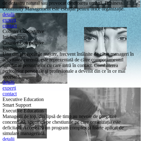
de dezastru natural sau provocat de eroarea umană. Business
Continuity Management este esențial pentru orice organizație.
detalii
experți
contact
Counter Competitive
Intelligence
Counter Competitive
Intelligence
Una din provocările majore, frecvent întâlnite de către manageri în
activitatea curentă, este reprezentată de către comportamentul
simulat al persoanelor cu care intră în contact. Combaterea
pericolelor personale şi profesionale a devenit din ce în ce mai
necesară.
detalii
experți
contact
Executive Education
Smart Support
Executive Education
Managerii de top, din lipsă de timp au nevoie de pregătire
concentrată, specifică pe chestiunile pe care organizația este
deficitară. Accesează un program complex şi foarte aplicat de
simulare managerială.
detalii