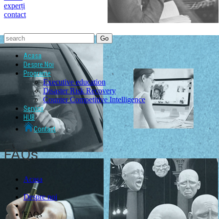
experți
contact
Acasa
Despre Noi
Programe
Executive education
Disaster Risk Recovery
Counter Competitive Intelligence
Servicii
HUB
Contact
FAQs
Acasa
Despre noi
FAQs