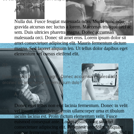
A.
Nulla dui. Fusce feugiat malesuada odio. Morbi nunc odio
gravida atcursus nec luctus a lorem. Maecenas tristique orci ac
sem. Duis ultricies pharetra magna. Donec accumsan
malesuada orci. Donec sit amet eros. Lorem ipsum dolor sit
amet consectetuer adipiscing elit. Mauris fermentum dictum
magna. Sed laoreet aliquam leo. Ut tellus dolor dapibus eget
elementum vel cursus eleifend elit.
Q?
Duis ultricies pharetra magna. Donec accumsan malesuada
orcinec sit amet eros. Lorem ipsum dolo?
A.
Donec eget tellus non erat lacinia fermentum. Donec in velit
vel ipsum auctorulvinar. Proin ullamcorper urna et tibulum
iaculis lacinia est. Proin dictum elementum velit. Fusce
euismod consequat ante. Lorem ipsum dolor sit amet
consectetuer adipiscing elit. Pellentese sed dolor. Aliquam
congue fermentum nisl. Mauris accumsan nullael diam. Sed in