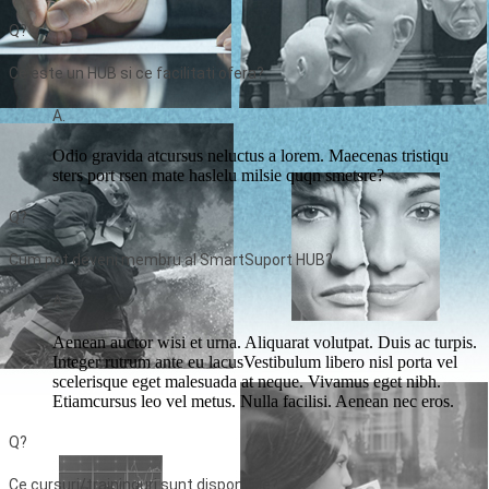
Q?
Ce este un HUB si ce facilitati ofera?
A.
Odio gravida atcursus neluctus a lorem. Maecenas tristiqu
sters port rsen mate haslelu milsie quqn smetsre?
Q?
Cum pot deveni membru al SmartSuport HUB?
A.
Aenean auctor wisi et urna. Aliquarat volutpat. Duis ac turpis.
Integer rutrum ante eu lacusVestibulum libero nisl porta vel
scelerisque eget malesuada at neque. Vivamus eget nibh.
Etiamcursus leo vel metus. Nulla facilisi. Aenean nec eros.
Q?
Ce cursuri/traininguri sunt disponibile?