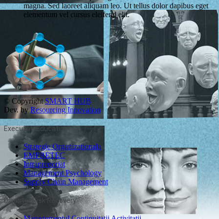
magna. Sed laoreet aliquam leo. Ut tellus dolor dapibus eget
elementum vel cursus eleifend elit.
© Copyright
SMART HUB
Dev. by
Resourcing Innovation
Executive Education
Strategie Organizationala
EMPRETEC
Intraprenoriat
Management Psychology
Supply Chain Management
Disaster Risk Recovery
Managementul Continuitatii Activitatii