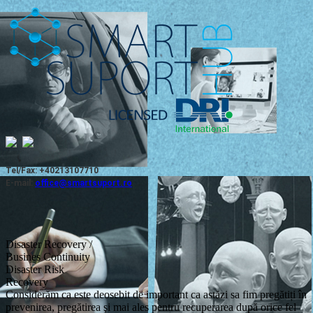
Tel/Fax: +40213107710
E-mail:
office@smartsuport.ro
Disaster Recovery /
Busines Continuity
Disaster Risk
Recovery
Considerăm ca este deosebit de important ca astăzi sa fim pregătiți în
prevenirea, pregătirea şi mai ales pentru recuperarea după orice fel