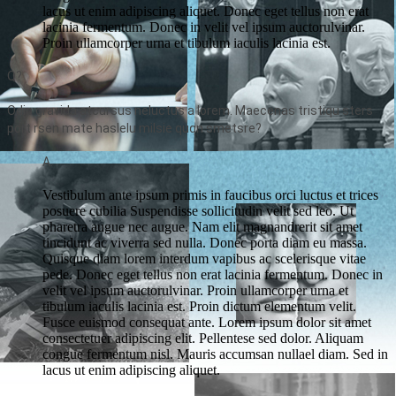
lacus ut enim adipiscing aliquet. Donec eget tellus non erat
lacinia fermentum. Donec in velit vel ipsum auctorulvinar.
Proin ullamcorper urna et tibulum iaculis lacinia est.
Q?
Odio gravida atcursus neluctus a lorem. Maecenas tristiqu sters
port rsen mate haslelu milsie quqn smetsre?
A.
Vestibulum ante ipsum primis in faucibus orci luctus et trices
posuere cubilia Suspendisse sollicitudin velit sed leo. Ut
pharetra augue nec augue. Nam elit magnandrerit sit amet
tincidunt ac viverra sed nulla. Donec porta diam eu massa.
Quisque diam lorem interdum vapibus ac scelerisque vitae
pede. Donec eget tellus non erat lacinia fermentum. Donec in
velit vel ipsum auctorulvinar. Proin ullamcorper urna et
tibulum iaculis lacinia est. Proin dictum elementum velit.
Fusce euismod consequat ante. Lorem ipsum dolor sit amet
consectetuer adipiscing elit. Pellentese sed dolor. Aliquam
congue fermentum nisl. Mauris accumsan nullael diam. Sed in
lacus ut enim adipiscing aliquet.